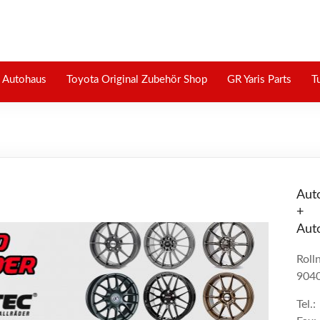
Autohaus
Toyota Original Zubehör Shop
GR Yaris Parts
T
Aut
+
Aut
Roll
904
Tel.: