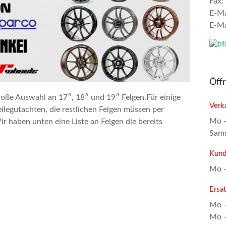
Fax:
E-Ma
E-Ma
Öff
große Auswahl an 17″, 18″ und 19″ Felgen.Für einige
Verk
eilegutachten, die restlichen Felgen müssen per
Mo -
 haben unten eine Liste an Felgen die bereits
Sams
Kund
Mo -
Ersat
Mo -
Mo -